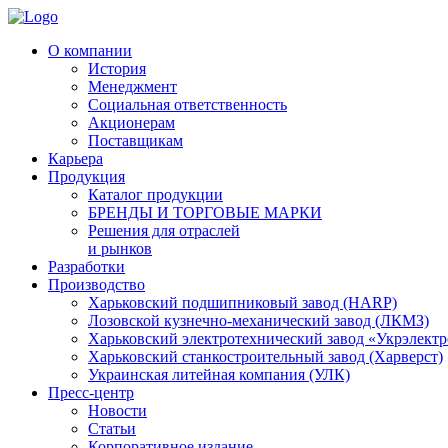
О компании
История
Менеджмент
Социальная ответственность
Акционерам
Поставщикам
Карьера
Продукция
Каталог продукции
БРЕНДЫ И ТОРГОВЫЕ МАРКИ
Решения для отраслей
и рынков
Разработки
Производство
Харьковский подшипниковый завод (HARP)
Лозовской кузнечно-механический завод (ЛКМЗ)
Харьковский электротехнический завод «Укрэлект
Харьковский станкостроительный завод (Харверст)
Украинская литейная компания (УЛК)
Пресс-центр
Новости
Статьи
Корпоративное издание