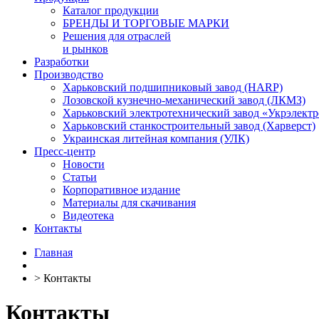
Каталог продукции
БРЕНДЫ И ТОРГОВЫЕ МАРКИ
Решения для отраслей
и рынков
Разработки
Производство
Харьковский подшипниковый завод (HARP)
Лозовской кузнечно-механический завод (ЛКМЗ)
Харьковский электротехнический завод «Укрэлект
Харьковский станкостроительный завод (Харверст)
Украинская литейная компания (УЛК)
Пресс-центр
Новости
Статьи
Корпоративное издание
Материалы для скачивания
Видеотека
Контакты
Главная
>
Контакты
Контакты