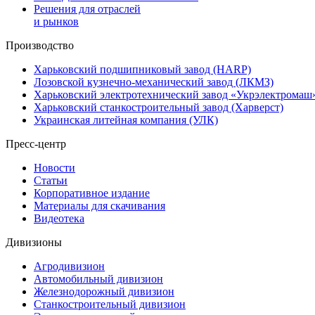
Решения для отраслей
и рынков
Производство
Харьковский подшипниковый завод (HARP)
Лозовской кузнечно-механический завод (ЛКМЗ)
Харьковский электротехнический завод «Укрэлектромаш
Харьковский станкостроительный завод (Харверст)
Украинская литейная компания (УЛК)
Пресс-центр
Новости
Статьи
Корпоративное издание
Материалы для скачивания
Видеотека
Дивизионы
Агродивизион
Автомобильный дивизион
Железнодорожный дивизион
Станкостроительный дивизион