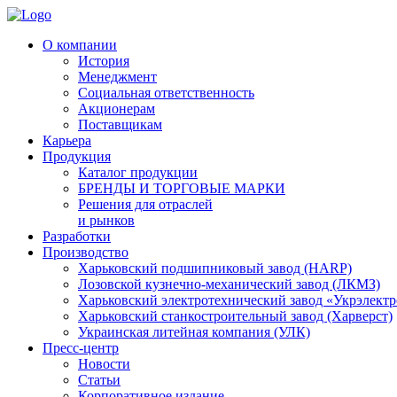
О компании
История
Менеджмент
Социальная ответственность
Акционерам
Поставщикам
Карьера
Продукция
Каталог продукции
БРЕНДЫ И ТОРГОВЫЕ МАРКИ
Решения для отраслей
и рынков
Разработки
Производство
Харьковский подшипниковый завод (HARP)
Лозовской кузнечно-механический завод (ЛКМЗ)
Харьковский электротехнический завод «Укрэлект
Харьковский станкостроительный завод (Харверст)
Украинская литейная компания (УЛК)
Пресс-центр
Новости
Статьи
Корпоративное издание