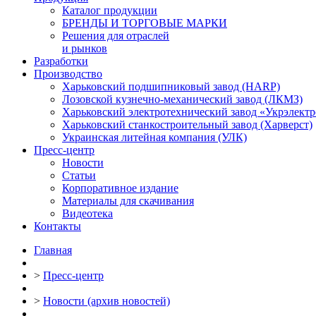
Каталог продукции
БРЕНДЫ И ТОРГОВЫЕ МАРКИ
Решения для отраслей
и рынков
Разработки
Производство
Харьковский подшипниковый завод (HARP)
Лозовской кузнечно-механический завод (ЛКМЗ)
Харьковский электротехнический завод «Укрэлект
Харьковский станкостроительный завод (Харверст)
Украинская литейная компания (УЛК)
Пресс-центр
Новости
Статьи
Корпоративное издание
Материалы для скачивания
Видеотека
Контакты
Главная
>
Пресс-центр
>
Новости (архив новостей)