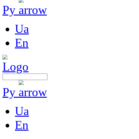
Ру
Ua
En
Ру
Ua
En