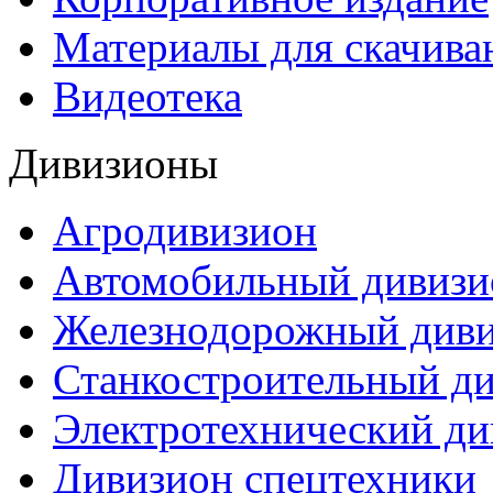
Материалы для скачива
Видеотека
Дивизионы
Агродивизион
Автомобильный дивизи
Железнодорожный див
Станкостроительный д
Электротехнический ди
Дивизион спецтехники