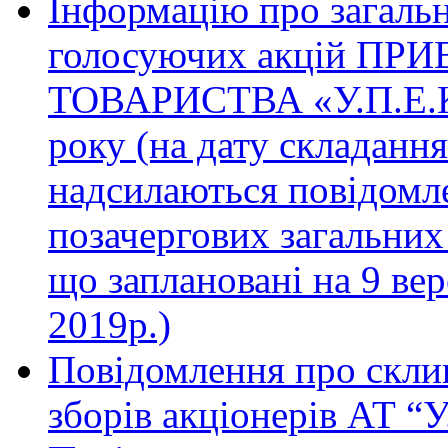
Інформацію про загальну
голосуючих акцій П
ТОВАРИСТВА «У.П.Е.К.
року (на дату складання
надсилаються повідомл
позачергових загальних 
що заплановані на 9 вер
2019р.)
Повідомлення про скли
зборів акціонерів АТ “У