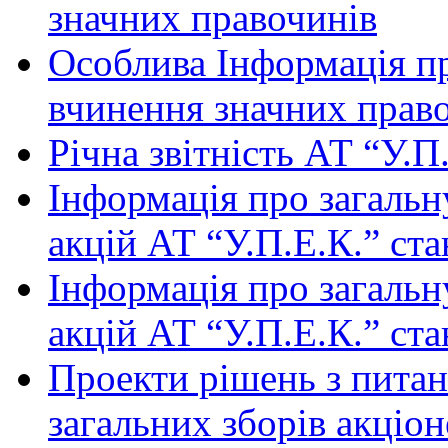
значних правочинів
Особлива Інформація п
вчинення значних прав
Річна звітність АТ “У.П.
Інформація про загальн
акцій АТ “У.П.Е.К.” ст
Інформація про загальн
акцій АТ “У.П.Е.К.” ст
Проекти рішень з питан
загальних зборів акціон