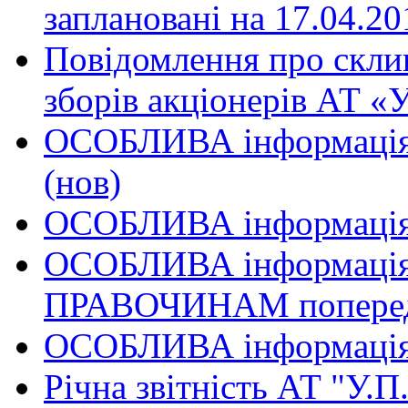
заплановані на 17.04.20
Повідомлення про скли
зборів акціонерів АТ «У
ОСОБЛИВА iнформацiя 
(нов)
ОСОБЛИВА iнформацiя
ОСОБЛИВА iнформацi
ПРАВОЧИНАМ поперед
ОСОБЛИВА інформація 
Річна звітність АТ "У.П.