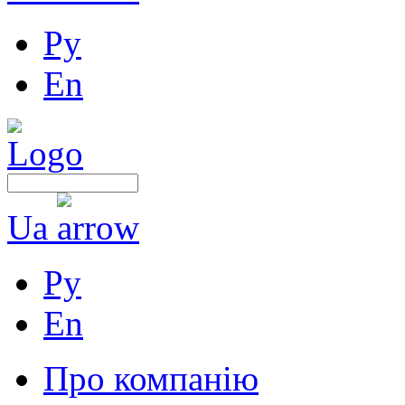
Ру
En
Ua
Ру
En
Про компанію