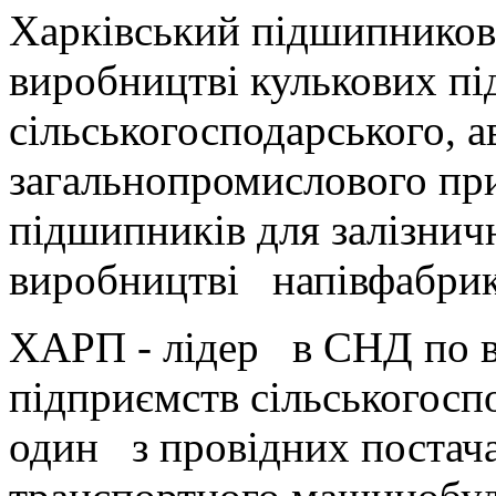
Харківський підшипникови
виробництві кулькових п
сільськогосподарського, 
загальнопромислового при
підшипників для залізнич
виробництві напівфабрика
ХАРП - лідер в СНД по в
підприємств сільськогосп
один з провідних постача