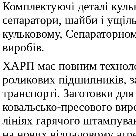
Комплектуючі деталі куль
сепаратори, шайби і ущіл
кульковому, Сепараторном
виробів.
ХАРП має повним технол
роликових підшипників, з
транспорті. Заготовки для
ковальсько-пресового вир
лініях гарячого штампува
на нових відпаловому агре