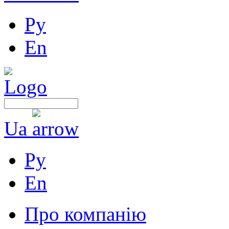
Ру
En
Ua
Ру
En
Про компанію