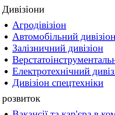
Дивізіони
Агродівізіон
Автомобільний дивізіо
Залізничний дивізіон
Верстатоінструментальн
Електротехнічний дивіз
Дивізіон спецтехніки
розвиток
Вакансії та кар'єра в ко