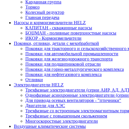
Карданная группа
Тормоз
Колесный редуктор
Главная передача
Насосы и кормоизмельчители HELZ
КАПИТАН - скважинные насосы
БОЦМАН - поливные поверхностные насосы
ИКОР - Кормоизмельчители
Поковки, отливки, детали с мехобработкой
Поковки для тракторного и сельскохозяйственного
Поковки для автомобильной промышленности
Поковки для железнодорожного транспорта
Поковки для подшипниковой отрасли
Поковки для горно-металлургического комплекса
Поковки для нефтегазового комплекса
Отливки
Электродвигатели HELZ
Трехфазные электродвигатели (серии АИР, АД, АД
Однофазные асинхронные электродвигатели (серии
Для привода осевых вентиляторов - "птичники"
Двигатели для АЭС
Трехфазные со встроенным электромагнитным тор
Трехфазные с повышенным скольжением
Многоскоростные электродвигатели
Воздушные климатические системы