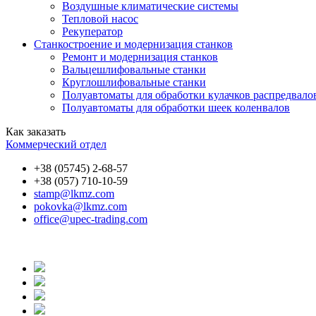
Воздушные климатические системы
Тепловой насос
Рекуператор
Станкостроение и модернизация станков
Ремонт и модернизация станков
Вальцешлифовальные станки
Круглошлифовальные станки
Полуавтоматы для обработки кулачков распредвало
Полуавтоматы для обработки шеек коленвалов
Как заказать
Коммерческий отдел
+38 (05745) 2-68-57
+38 (057) 710-10-59
stamp@lkmz.com
pokovka@lkmz.com
office@upec-trading.com