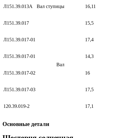
Л151.39.013А
Вал ступицы
16,11
Л151.39.017
15,5
Л151.39.017-01
17,4
Л151.39.017-01
14,3
Вал
Л151.39.017-02
16
Л151.39.017-03
17,5
120.39.019-2
17,1
Основные детали
Шестерня солнечная