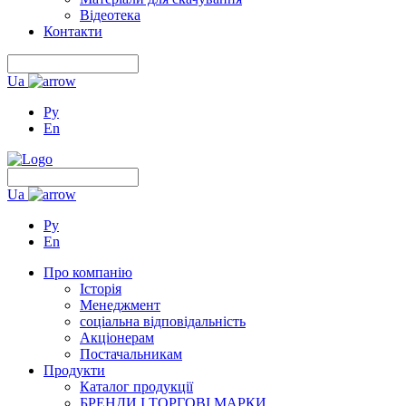
Відеотека
Контакти
Ua
Ру
En
Ua
Ру
En
Про компанію
Історія
Менеджмент
соціальна відповідальність
Акціонерам
Постачальникам
Продукти
Каталог продукції
БРЕНДИ І ТОРГОВІ МАРКИ