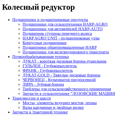
Колесный редуктор
Подшипники и подшипниковые продукты
Подшипники для сельхозтехники HARP-AGRO
Подшипники для автомобилей HARP-AUTO
Подшипник ступицы переднего колеса
HARP AGRO UNIT - подшипниковые узлы
Корпусные подшипники
Подшипники общепромышленные HARP
Подшипники для железнодорожного транспорта
Почвообрабатывающая техника
ДУКАТ - короткая дисковая борона-лущильник
ГУЛЬДЕН - Глубокорыхлитель
ФРАНК - Глубокорыхлитель
ДУКАТ-GOLD - Тяжелые дисковые бороны
ЧЕРВОНЕЦ - Культиватор предпосевной
ЛИРА - Зубовая борона
Трейлеры для сельскохозяйственного применения
Запчасти к сельхозтехнике "ЛОЗОВСКИЕ МАШИ
Трансмиссии и шасси
Мосты, элементы ведущих мостов, опоры
Валы карданные и двойные вилки
Запчасти к тракторной технике