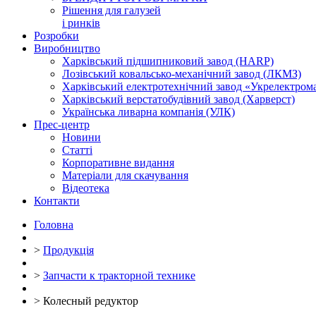
Рішення для галузей
і ринків
Розробки
Виробництво
Харківський підшипниковий завод (HARP)
Лозівський ковальсько-механічний завод (ЛКМЗ)
Харківський електротехнічний завод «Укрелектро
Харківський верстатобудівний завод (Харверст)
Українська ливарна компанія (УЛК)
Прес-центр
Новини
Статті
Корпоративне видання
Матеріали для скачування
Відеотека
Контакти
Головна
>
Продукція
>
Запчасти к тракторной технике
>
Колесный редуктор