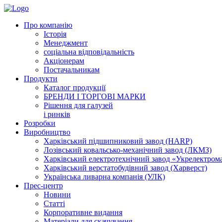
Про компанію
Історія
Менеджмент
соціальна відповідальність
Акціонерам
Постачальникам
Продукти
Каталог продукції
БРЕНДИ І ТОРГОВІ МАРКИ
Рішення для галузей
і ринків
Розробки
Виробництво
Харківський підшипниковий завод (HARP)
Лозівський ковальсько-механічний завод (ЛКМЗ)
Харківський електротехнічний завод «Укрелектро
Харківський верстатобудівний завод (Харверст)
Українська ливарна компанія (УЛК)
Прес-центр
Новини
Статті
Корпоративне видання
Матеріали для скачування