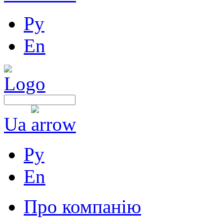
Ру
En
Ua
Ру
En
Про компанію