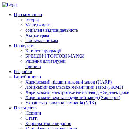
Про компанію
Історія
Менеджмент
соціальна відповідальність
Акціонерам
Постачальникам
Продукти
Каталог продукції
БРЕНДИ І ТОРГОВІ МАРКИ
Рішення для галузей
і ринків
Розробки
Виробництво
Харківський підшипниковий завод (HARP)
Лозівський ковальсько-механічний завод (ЛКМЗ)
Харківський електротехнічний завод «Укрелектро
Харківський верстатобудівний завод (Харверст)
Українська ливарна компанія (УЛК)
Прес-центр
Новини
Статті
Корпоративне видання
Матеріали для скачування