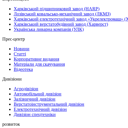
Харківський підшипниковий завод (HARP)
Лозівський ковальсько-механічний завод (ЛКМЗ)
Харківський електротехнічний завод «Укрелектромаш» (
Харківський верстатобудівний завод (Харверст)
Українська ливарна компанія (УЛК)
Прес-центр
Новини
Статті
Корпоративне видання
Матеріали для скачування
Відеотека
Дивізіони
Агродівізіон
Автомобільний дивізіон
Залізничний дивізіон
Верстатоінструментальний дивізіон
Електротехнічний дивізіон
Дивізіон спецтехніки
розвиток