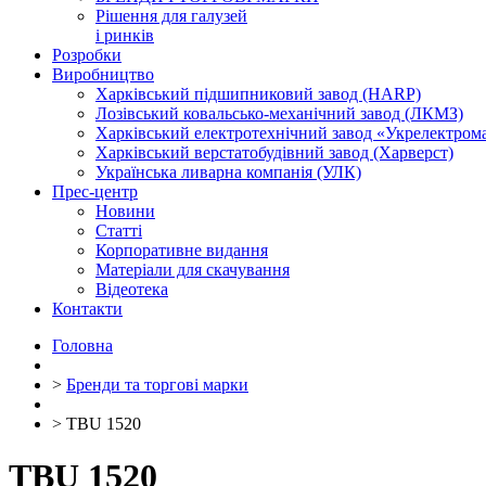
Рішення для галузей
і ринків
Розробки
Виробництво
Харківський підшипниковий завод (HARP)
Лозівський ковальсько-механічний завод (ЛКМЗ)
Харківський електротехнічний завод «Укрелектро
Харківський верстатобудівний завод (Харверст)
Українська ливарна компанія (УЛК)
Прес-центр
Новини
Статті
Корпоративне видання
Матеріали для скачування
Відеотека
Контакти
Головна
>
Бренди та торгові марки
>
TBU 1520
TBU 1520