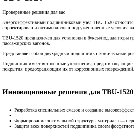
Проверенные решения для вас
Энергоэффективный подшипниковый узел TBU-1520 относится к
спроектирован и оптимизирован под ужесточенные условия экс
TBU-1520 предназначен для установки в буксы/под адаптеры гр
пассажирских вагонов.
Представляет собой двухрядный подшипник с коническими рол
Подшипник имеет встроенные уплотнения, предотвращающие п
покрытия, предохраняющим их от коррозионных повреждений
Инновационные решения для TBU-1520
Разработка специальных смазок и создание высокоэффек
Формирование оптимальной структуры материала — пере
Защита всех поверхностей подшипника слоем фосфатног