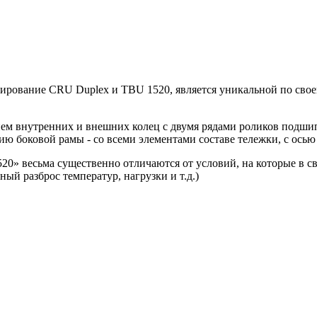
тирование CRU Duplex и TBU 1520, является уникальной по свое
м внутренних и внешних колец с двумя рядами роликов подшип
ю боковой рамы - со всеми элементами составе тележки, с осью 
520» весьма существенно отличаются от условий, на которые в 
разброс температур, нагрузки и т.д.)