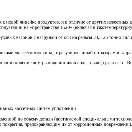
 новой линейке продуктов, и в отличие от других известных 
плуатации на «пространстве 1520» (включая низкотемпературну
узовых вагонов с нагрузкой от оси на рельсы 23,5-25 тонно-си
иками «кассетного» типа, отрегулированный по зазорам и запр
роникновение внутрь подшипников воды, пыли, грязи и т.п. 
.
тивных кассетных систем уплотнений
менной по объему детали (достигаемой специ- альными технол
о покрытия, предохраняющим их от коррозионных повреждений