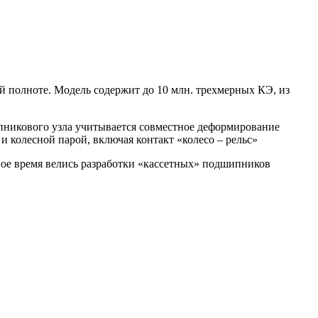
й полноте. Модель содержит до 10 млн. трехмерных КЭ, из
никового узла учитывается совместное деформирование
и колесной парой, включая контакт «колесо – рельс»
свое время велись разработки «кассетных» подшипников