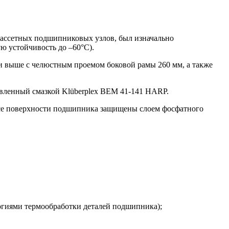
кассетных подшипниковых узлов, был изначально
ю устойчивость до –60°С).
л и выше с челюстным проемом боковой рамы 260 мм, а также
авленный смазкой Klüberpleх BEM 41-141 HARP.
Все поверхности подшипника защищены слоем фосфатного
огиями термообработки деталей подшипника);
.