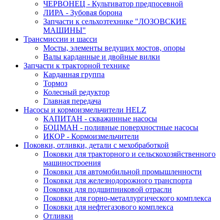
ЧЕРВОНЕЦ - Культиватор предпосевной
ЛИРА - Зубовая борона
Запчасти к сельхозтехнике "ЛОЗОВСКИЕ
МАШИНЫ"
Трансмиссии и шасси
Мосты, элементы ведущих мостов, опоры
Валы карданные и двойные вилки
Запчасти к тракторной технике
Карданная группа
Тормоз
Колесный редуктор
Главная передача
Насосы и кормоизмельчители HELZ
КАПИТАН - скважинные насосы
БОЦМАН - поливные поверхностные насосы
ИКОР - Кормоизмельчители
Поковки, отливки, детали с мехобработкой
Поковки для тракторного и сельскохозяйственного
машиностроения
Поковки для автомобильной промышленности
Поковки для железнодорожного транспорта
Поковки для подшипниковой отрасли
Поковки для горно-металлургического комплекса
Поковки для нефтегазового комплекса
Отливки