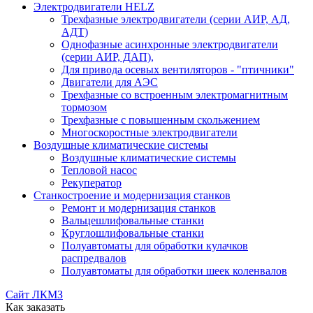
Электродвигатели HELZ
Трехфазные электродвигатели (серии АИР, АД,
АДТ)
Однофазные асинхронные электродвигатели
(серии АИР, ДАП),
Для привода осевых вентиляторов - "птичники"
Двигатели для АЭС
Трехфазные со встроенным электромагнитным
тормозом
Трехфазные с повышенным скольжением
Многоскоростные электродвигатели
Воздушные климатические системы
Воздушные климатические системы
Тепловой насос
Рекуператор
Станкостроение и модернизация станков
Ремонт и модернизация станков
Вальцешлифовальные станки
Круглошлифовальные станки
Полуавтоматы для обработки кулачков
распредвалов
Полуавтоматы для обработки шеек коленвалов
Сайт ЛКМЗ
Как заказать