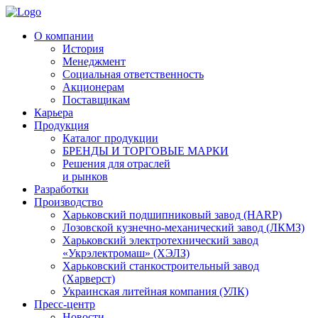
О компании
История
Менеджмент
Социальная ответственность
Акционерам
Поставщикам
Карьера
Продукция
Каталог продукции
БРЕНДЫ И ТОРГОВЫЕ МАРКИ
Решения для отраслей
и рынков
Разработки
Производство
Харьковский подшипниковый завод (HARP)
Лозовской кузнечно-механический завод (ЛКМЗ)
Харьковский электротехнический завод
«Укрэлектромаш» (ХЭЛЗ)
Харьковский станкостроительный завод
(Харверст)
Украинская литейная компания (УЛК)
Пресс-центр
Новости