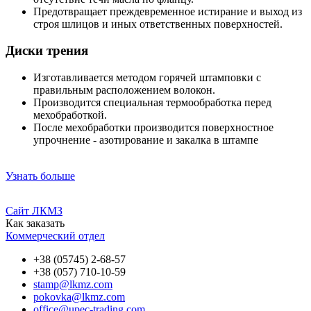
Предотвращает преждевременное истирание и выход из
строя шлицов и иных ответственных поверхностей.
Диски трения
Изготавливается методом горячей штамповки с
правильным расположением волокон.
Производится специальная термообработка перед
мехобработкой.
После мехобработки производится поверхностное
упрочнение - азотирование и закалка в штампе
Узнать больше
Ресурс
Facebook
Twitter
LinkedIn
Google+
Odnoklassniki
VK
Сайт ЛКМЗ
Как заказать
Коммерческий отдел
+38 (05745) 2-68-57
+38 (057) 710-10-59
stamp@lkmz.com
pokovka@lkmz.com
office@upec-trading.com