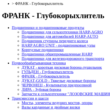
>
ФРАНК - Глубокорыхлитель
ФРАНК - Глубокорыхлитель
Подшипники и подшипниковые продукты
Подшипники для сельхозтехники HARP-AGRO
Подшипники для автомобилей HARP-AUTO
Подшипник ступицы переднего колеса
HARP AGRO UNIT - подшипниковые узлы
Корпусные подшипники
Подшипники общепромышленные HARP
Подшипники для железнодорожного транспорта
Почвообрабатывающая техника
ДУКАТ - короткая дисковая борона-лущильник
ГУЛЬДЕН - Глубокорыхлитель
ФРАНК - Глубокорыхлитель
ДУКАТ-GOLD - Тяжелые дисковые бороны
ЧЕРВОНЕЦ - Культиватор предпосевной
ЛИРА - Зубовая борона
Запчасти к сельхозтехнике "ЛОЗОВСКИЕ МАШИ
Трансмиссии и шасси
Мосты, элементы ведущих мостов, опоры
Валы карданные и двойные вилки