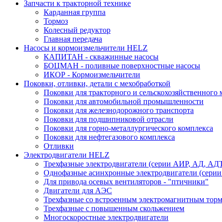
Запчасти к тракторной технике
Карданная группа
Тормоз
Колесный редуктор
Главная передача
Насосы и кормоизмельчители HELZ
КАПИТАН - скважинные насосы
БОЦМАН - поливные поверхностные насосы
ИКОР - Кормоизмельчители
Поковки, отливки, детали с мехобработкой
Поковки для тракторного и сельскохозяйственного
Поковки для автомобильной промышленности
Поковки для железнодорожного транспорта
Поковки для подшипниковой отрасли
Поковки для горно-металлургического комплекса
Поковки для нефтегазового комплекса
Отливки
Электродвигатели HELZ
Трехфазные электродвигатели (серии АИР, АД, АД
Однофазные асинхронные электродвигатели (серии
Для привода осевых вентиляторов - "птичники"
Двигатели для АЭС
Трехфазные со встроенным электромагнитным тор
Трехфазные с повышенным скольжением
Многоскоростные электродвигатели