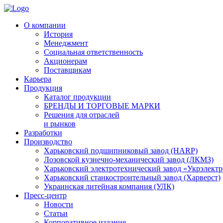
О компании
История
Менеджмент
Социальная ответственность
Акционерам
Поставщикам
Карьера
Продукция
Каталог продукции
БРЕНДЫ И ТОРГОВЫЕ МАРКИ
Решения для отраслей
и рынков
Разработки
Производство
Харьковский подшипниковый завод (HARP)
Лозовской кузнечно-механический завод (ЛКМЗ)
Харьковский электротехнический завод «Укрэлект
Харьковский станкостроительный завод (Харверст)
Украинская литейная компания (УЛК)
Пресс-центр
Новости
Статьи
Корпоративное издание