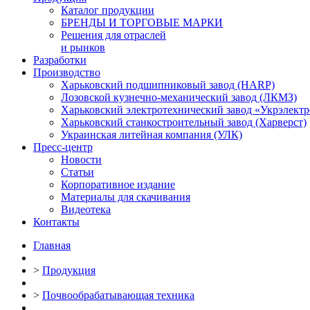
Каталог продукции
БРЕНДЫ И ТОРГОВЫЕ МАРКИ
Решения для отраслей
и рынков
Разработки
Производство
Харьковский подшипниковый завод (HARP)
Лозовской кузнечно-механический завод (ЛКМЗ)
Харьковский электротехнический завод «Укрэлект
Харьковский станкостроительный завод (Харверст)
Украинская литейная компания (УЛК)
Пресс-центр
Новости
Статьи
Корпоративное издание
Материалы для скачивания
Видеотека
Контакты
Главная
>
Продукция
>
Почвообрабатывающая техника