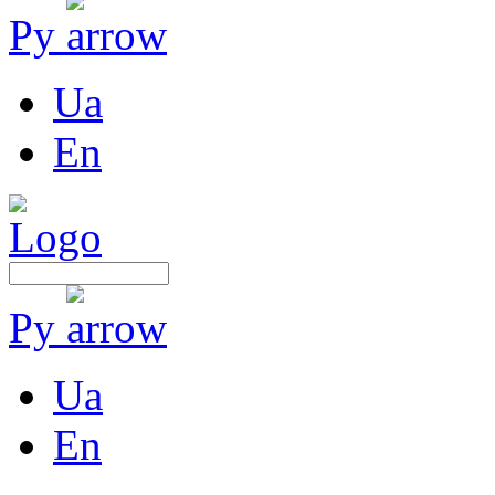
Ру
Ua
En
Ру
Ua
En