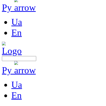
Ру
Ua
En
Ру
Ua
En