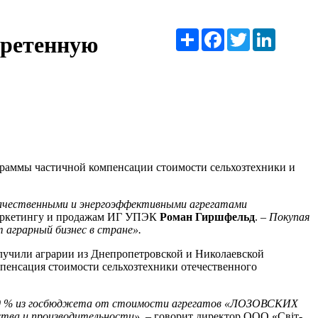
Ресурс
Facebook
Twitter
LinkedIn
бретенную
аммы частичной компенсации стоимости сельхозтехники и
чественными и энергоэффективными агрегатами
 маркетингу и продажам ИГ УПЭК
Роман Гиршфельд
. –
Покупая
т аграрный бизнес в стране».
чили аграрии из Днепропетровской и Николаевской
мпенсация стоимости сельхозтехники отечественного
. 20 % из госбюджета от стоимости агрегатов «ЛОЗОВСКИХ
тва и производительности»
, – говорит директор ООО «Світ-