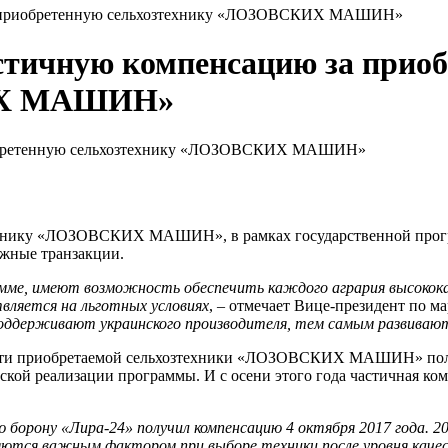
за приобретенную сельхозтехнику «ЛОЗОВСКИХ МАШИН»
стичную компенсацию за прио
КИХ МАШИН»
технику «ЛОЗОВСКИХ МАШИН», в рамках государственной прогр
нежные транзакции.
, имеют возможность обеспечить каждого агрария высокока
вляется на льготных условиях
, – отмечает Вице-президент по
 поддерживают украинского производителя, тем самым развиваю
ости приобретаемой сельхозтехники «ЛОЗОВСКИХ МАШИН» полу
ской реализации программы. И с осени этого года частичная ко
 борону «Лира-24» получил компенсацию 4 октября 2017 года
тся важным фактором при выборе техники после уровня качес