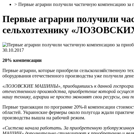
>
Первые аграрии получили частичную компенсацию 
Первые аграрии получили ча
сельхозтехнику «ЛОЗОВС
30.10.2017
20% компенсации
Первые аграрии, которые приобрели сельскохозяйственную 
оборудования отечественного производства уже получили де
«ЛОЗОВСКИЕ МАШИНЫ», приобщившись к данной госпрограмме
отечественного производства, приобретение которой осущест
нашу технику, аграрии не просто экономят свои ресурсы, они
Первые транзакции по программе 20%-й компенсации стоим
областей. Украинские фермеры около полугода ждали практиче
производства вышла на рабочий режим.
«Система начала работать. За приобретенную зубопружинную
МАШИН» дополнительно стимулируют к приобретению и являю