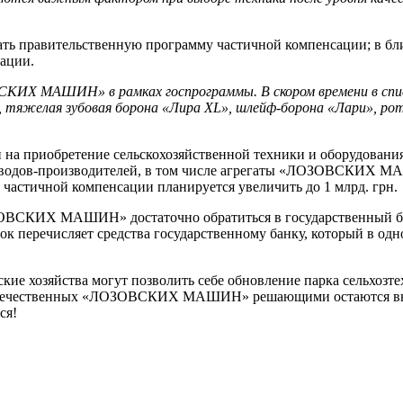
вительственную программу частичной компенсации; в ближай
сации.
КИХ МАШИН» в рамках госпрограммы. В скором времени в списо
 тяжелая зубовая борона «Лира XL», шлейф-борона «Лари», ро
на приобретение сельскохозяйственной техники и оборудования 
 заводов-производителей, в том числе агрегаты «ЛОЗОВСКИХ М
 частичной компенсации планируется увеличить до 1 млрд. грн.
ОВСКИХ МАШИН» достаточно обратиться в государственный бан
к перечисляет средства государственному банку, который в од
ские хозяйства могут позволить себе обновление парка сельхоз
 отечественных «ЛОЗОВСКИХ МАШИН» решающими остаются высок
ся!