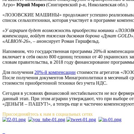
Агро»
Юрий Мороз
(Снигиревский р-н, Николаевская обл.)
«ЛОЗОВСКИЕ МАШИНЫ» продолжают успешно реализовывать пра
список сельхозтехники, которая участвует в программе компен
«У аграриев будет возможность приобрести новинки «ЛОЗОВС
компенсации, войдут тяжелая дисковая борона «Дукат GOLD»,
«ALBION-26»
, – анонсирует Роман Гиршфельд.
Напомним, что государственная программа 20%-й компенсации 
включает в себя около 800 единиц техники от 40 украинских
словам правительства, в 2018 году финансирование программы
Для получения
20%-й компенсации
стоимости агрегатов «ЛОЗ
После получения документов Минагрополитики в месячный сро
стоимости приобретенной техники без учета НДС.
Сегодня в условиях финансовой нестабильности не все фермер
данный этап. При этом аграрии утверждают, что при выборе
«ДЕНЬГИ – ПАШУТ!», а теперь еще и частично компенсируют
Присоединяйтесь к нам в социальных сетях