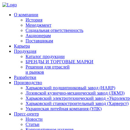
О компании
История
Менеджмент
Социальная ответственность
Акционерам
Поставщикам
Карьера
Продукция
Каталог продукции
БРЕНДЫ И ТОРГОВЫЕ МАРКИ
Решения для отраслей
и рынков
Разработки
Производство
Харьковский подшипниковый завод (HARP)
Лозовской кузнечно-механический завод (ЛКМЗ)
Харьковский электротехнический завод «Укрэлект
Харьковский станкостроительный завод (Харверст)
Украинская литейная компания (УЛК)
Пресс-центр
Новости
Статьи
Корпоративное издание