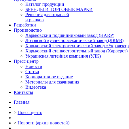
Каталог продукции
БРЕНДЫ И ТОРГОВЫЕ МАРКИ
Решения для отраслей
и рынков
Разработки
Производство
Харьковский подшипниковый завод (HARP)
Лозовской кузнечно-механический завод (ЛКМЗ)
Харьковский электротехнический завод «Укрэлект
Харьковский станкостроительный завод (Харверст)
Украинская литейная компания (УЛК)
Пресс-центр
Новости
Статьи
Корпоративное издание
Материалы для скачивания
Видеотека
Контакты
Главная
>
Пресс-центр
>
Новости (архив новостей)