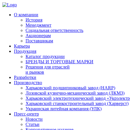
О компании
История
Менеджмент
Социальная ответственность
Акционерам
Поставщикам
Карьера
Продукция
Каталог продукции
БРЕНДЫ И ТОРГОВЫЕ МАРКИ
Решения для отраслей
и рынков
Разработки
Производство
Харьковский подшипниковый завод (HARP)
Лозовской кузнечно-механический завод (ЛКМЗ)
Харьковский электротехнический завод «Укрэлект
Харьковский станкостроительный завод (Харверст)
Украинская литейная компания (УЛК)
Пресс-центр
Новости
Статьи
Корпоративное издание