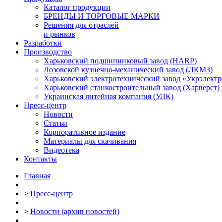
Каталог продукции
БРЕНДЫ И ТОРГОВЫЕ МАРКИ
Решения для отраслей
и рынков
Разработки
Производство
Харьковский подшипниковый завод (HARP)
Лозовской кузнечно-механический завод (ЛКМЗ)
Харьковский электротехнический завод «Укрэлект
Харьковский станкостроительный завод (Харверст)
Украинская литейная компания (УЛК)
Пресс-центр
Новости
Статьи
Корпоративное издание
Материалы для скачивания
Видеотека
Контакты
Главная
>
Пресс-центр
>
Новости (архив новостей)