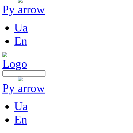
Ру
Ua
En
Ру
Ua
En