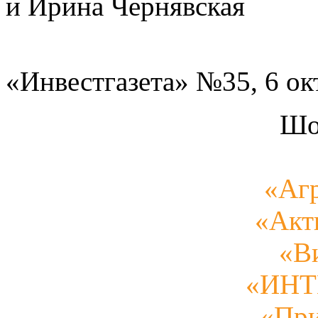
и Ирина Чернявская
«Инвестгазета» №35, 6 ок
Шо
«Аг
«Акт
«В
«ИН
«Пр