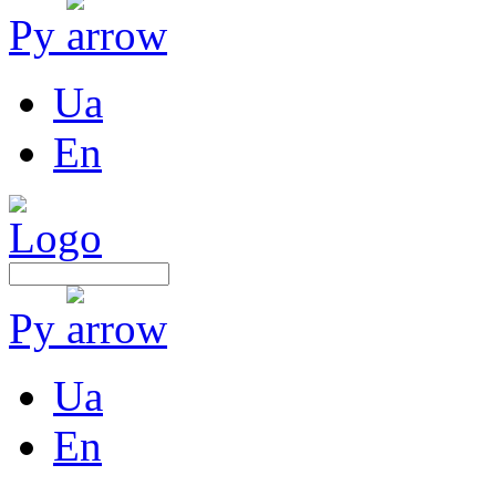
Ру
Ua
En
Ру
Ua
En