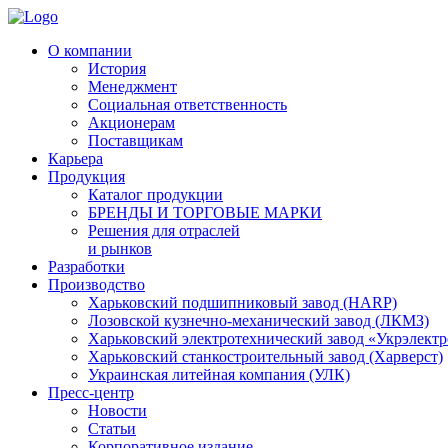
О компании
История
Менеджмент
Социальная ответственность
Акционерам
Поставщикам
Карьера
Продукция
Каталог продукции
БРЕНДЫ И ТОРГОВЫЕ МАРКИ
Решения для отраслей
и рынков
Разработки
Производство
Харьковский подшипниковый завод (HARP)
Лозовской кузнечно-механический завод (ЛКМЗ)
Харьковский электротехнический завод «Укрэлект
Харьковский станкостроительный завод (Харверст)
Украинская литейная компания (УЛК)
Пресс-центр
Новости
Статьи
Корпоративное издание