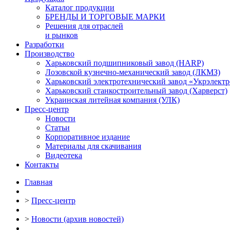
Каталог продукции
БРЕНДЫ И ТОРГОВЫЕ МАРКИ
Решения для отраслей
и рынков
Разработки
Производство
Харьковский подшипниковый завод (HARP)
Лозовской кузнечно-механический завод (ЛКМЗ)
Харьковский электротехнический завод «Укрэлект
Харьковский станкостроительный завод (Харверст)
Украинская литейная компания (УЛК)
Пресс-центр
Новости
Статьи
Корпоративное издание
Материалы для скачивания
Видеотека
Контакты
Главная
>
Пресс-центр
>
Новости (архив новостей)