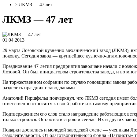
>
ЛКМЗ — 47 лет
ЛКМЗ — 47 лет
01.04.2013
29 марта Лозовской кузнечно-механичечский завод (ЛКМЗ), вх
поковку. Сегодня завод — крупнейшее кузнечно-штамповочное
Празднование 47-летия предприятия заводчане начали с возл
Лозовой. Он был инициатором строительства завода, и во мно
На торжественном собрании по случаю годовщины завода раб
разделить праздник с заводчанами.
Анатолий Гиршфельд подчеркнул, что ЛКМЗ сегодня имеет бол
ответственно относятся к своей работе и к самому предприятию
Подтверждением его слов стало награждение работающих ветер
только строился. Остаются в строю и сейчас. Их и других заво
Подарки достались и молодой заводской смене — ученикам Ло
самодеятельности. От благотворительного фонда «Патриоты» 