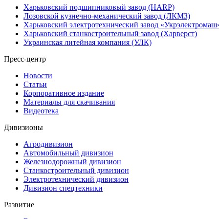
Харьковский подшипниковый завод (HARP)
Лозовской кузнечно-механический завод (ЛКМЗ)
Харьковский электротехнический завод «Укрэлектромаш
Харьковский станкостроительный завод (Харверст)
Украинская литейная компания (УЛК)
Пресс-центр
Новости
Статьи
Корпоративное издание
Материалы для скачивания
Видеотека
Дивизионы
Агродивизион
Автомобильный дивизион
Железнодорожный дивизион
Станкостроительный дивизион
Электротехнический дивизион
Дивизион спецтехники
Развитие