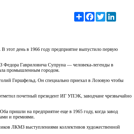
Ресурс
Facebook
Twitter
LinkedIn
 В этот день в 1966 году предприятие выпустило первую
МЗ Федора Гавриловича Супруна — человека-легенды в
стала промышленным городом.
толий Гиршфельд. Он специально приехал в Лозовую чтобы
 отметил почетный президент ИГ УПЭК, заводчане чрезвычайно
ба пришли на предприятие еще в 1965 году, когда завод
тами и премиями.
отников ЛКМЗ выступлениями коллективов художественной