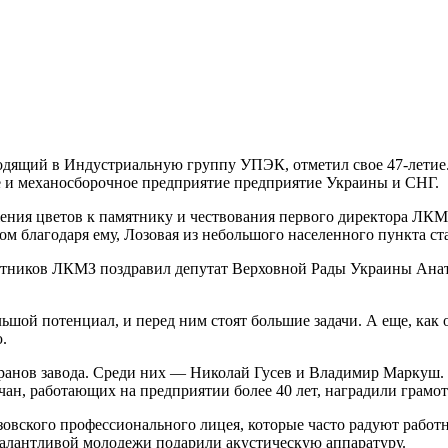
одящий в Индустриальную группу УПЭК, отметил свое 47-летие.
 и механосборочное предприятие предприятие Украины и СНГ.
ожения цветов к памятнику и чествования первого директора ЛК
гом благодаря ему, Лозовая из небольшого населенного пункта 
отников ЛКМЗ поздравил депутат Верховной Рады Украины Ана
ьшой потенциал, и перед ним стоят большие задачи. А еще, как
.
анов завода. Среди них — Николай Гусев и Владимир Маркуш. О
дчан, работающих на предприятии более 40 лет, наградили грамо
зовского профессионального лицея, которые часто радуют раб
талантливой молодежи подарили акустическую аппаратуру.