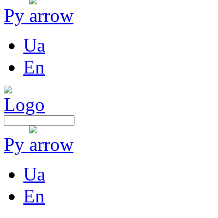
Ру
Ua
En
Ру
Ua
En