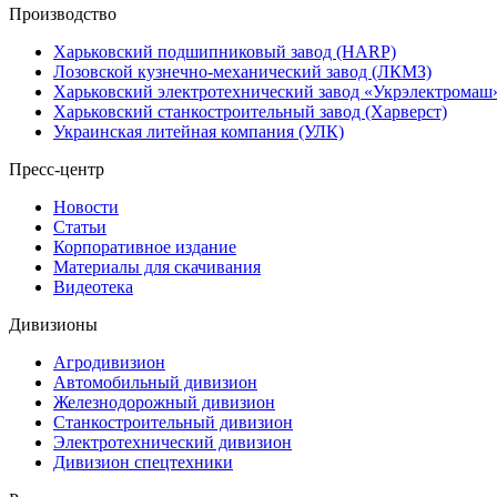
Производство
Харьковский подшипниковый завод (HARP)
Лозовской кузнечно-механический завод (ЛКМЗ)
Харьковский электротехнический завод «Укрэлектромаш
Харьковский станкостроительный завод (Харверст)
Украинская литейная компания (УЛК)
Пресс-центр
Новости
Статьи
Корпоративное издание
Материалы для скачивания
Видеотека
Дивизионы
Агродивизион
Автомобильный дивизион
Железнодорожный дивизион
Станкостроительный дивизион
Электротехнический дивизион
Дивизион спецтехники