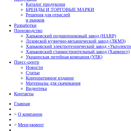
Каталог продукции
БРЕНДЫ И ТОРГОВЫЕ МАРКИ
Решения для отраслей
и рынков
Разработки
Производство
Харьковский подшипниковый завод (HARP)
Лозовской кузнечно-механический завод (ЛКМЗ)
Харьковский электротехнический завод «Укрэлект
Харьковский станкостроительный завод (Харверст)
Украинская литейная компания (УЛК)
Пресс-центр
Новости
Статьи
Корпоративное издание
Материалы для скачивания
Видеотека
Контакты
Главная
>
О компании
>
Менеджмент