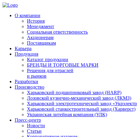
О компании
История
Менеджмент
Социальная ответственность
Акционерам
Поставщикам
Карьера
Продукция
Каталог продукции
БРЕНДЫ И ТОРГОВЫЕ МАРКИ
Решения для отраслей
и рынков
Разработки
Производство
Харьковский подшипниковый завод (HARP)
Лозовской кузнечно-механический завод (ЛКМЗ)
Харьковский электротехнический завод «Укрэлект
Харьковский станкостроительный завод (Харверст)
Украинская литейная компания (УЛК)
Пресс-центр
Новости
Статьи
Корпоративное издание