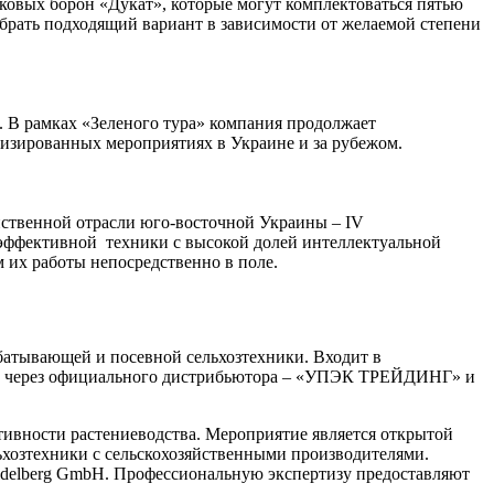
сковых борон «Дукат», которые могут комплектоваться пятью
рать подходящий вариант в зависимости от желаемой степени
. В рамках «Зеленого тура» компания продолжает
лизированных мероприятиях в Украине и за рубежом.
твенной отрасли юго-восточной Украины – IV
фективной техники с высокой долей интеллектуальной
м их работы непосредственно в поле.
батывающей и посевной сельхозтехники. Входит в
ира через официального дистрибьютора – «УПЭК ТРЕЙДИНГ» и
ивности растениеводства. Мероприятие является открытой
ьхозтехники с сельскохозяйственными производителями.
delberg GmbH. Профессиональную экспертизу предоставляют