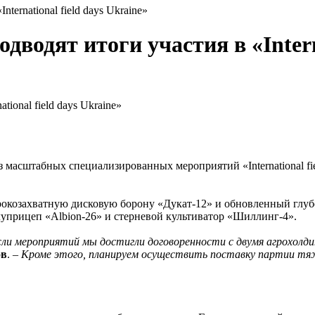
national field days Ukraine»
т итоги участия в «Internat
табных специализированных мероприятий «International field 
ахватную дисковую борону «Дукат-12» и обновленный глубо
прицеп «Albion-26» и стерневой культиватор «Шиллинг-4».
ли мероприятий мы достигли договоренности с двумя агрохолдин
ов
. –
Кроме этого, планируем осуществить поставку партии тя