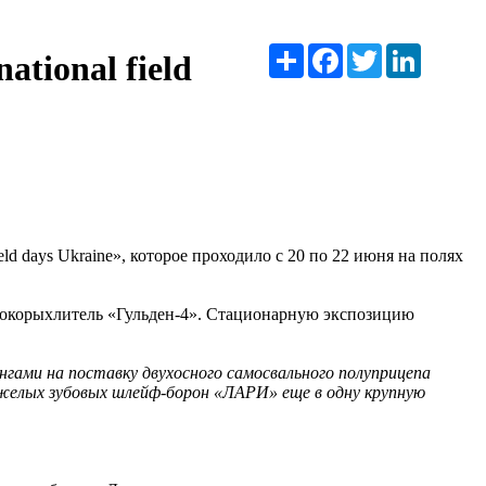
Ресурс
Facebook
Twitter
LinkedIn
ional field
days Ukraine», которое проходило с 20 по 22 июня на полях
корыхлитель «Гульден-4». Стационарную экспозицию
гами на поставку двухосного самосвального полуприцепа
желых зубовых шлейф-борон «ЛАРИ» еще в одну крупную