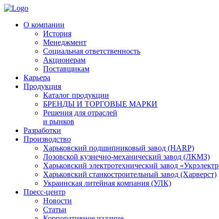
О компании
История
Менеджмент
Социальная ответственность
Акционерам
Поставщикам
Карьера
Продукция
Каталог продукции
БРЕНДЫ И ТОРГОВЫЕ МАРКИ
Решения для отраслей
и рынков
Разработки
Производство
Харьковский подшипниковый завод (HARP)
Лозовской кузнечно-механический завод (ЛКМЗ)
Харьковский электротехнический завод «Укрэлект
Харьковский станкостроительный завод (Харверст)
Украинская литейная компания (УЛК)
Пресс-центр
Новости
Статьи
Корпоративное издание