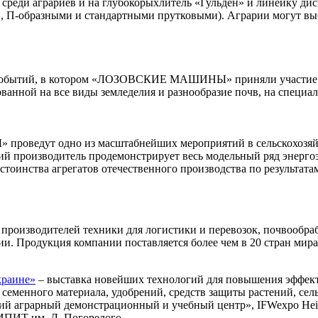
с среди аграриев и на глубокорыхлитель «Гульден» и линейку ди
, П-образными и стандартными прутковыми). Аграрии могут выб
чимых событий, в котором «ЛОЗОВСКИЕ МАШИНЫ» приняли участие
анной на все виды земледелия и разнообразие почв, на специа
оведут одно из масштабнейших мероприятий в сельскохозяйс
оизводитель продемонстрирует весь модельный ряд энергоэф
тоинства агрегатов отечественного производства по результата
производителей техники для логистики и перевозок, почвообра
и. Продукция компании поставляется более чем в 20 стран м
Украине»
– выставка новейших технологий для повышения эффект
семенного материала, удобрений, средств защиты растений, сел
ий аграрный демонстрационный и учебный центр», IFWexpo Hei
ИИПИТ им. Л. Погорелого.