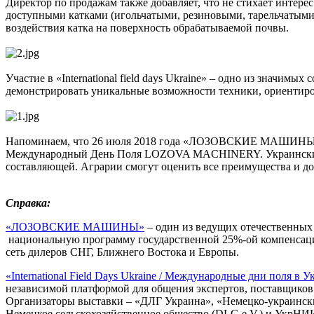
Директор по продажам также добавляет, что не стихает интере
доступными катками (игольчатыми, резиновыми, тарельчатыми
воздействия катка на поверхность обрабатываемой почвы.
Участие в «International field days Ukraine» – одно из зна
демонстрировать уникальные возможности техники, ориентиров
Напоминаем, что 26 июля 2018 года «ЛОЗОВСКИЕ МАШИНЫ» пр
Международный День Поля LOZOVA MACHINERY. Украинский пр
составляющей. Аграрии смогут оценить все преимущества и дос
Справка:
«ЛОЗОВСКИЕ МАШИНЫ»
– один из ведущих отечественных 
национальную программу государственной 25%-ой компенсаци
сеть дилеров СНГ, Ближнего Востока и Европы.
«International Field Days Ukraine / Международные дни поля в 
независимой платформой для общения экспертов, поставщиков 
Организаторы выставки – «ДЛГ Украина», «Немецко-украинск
Немецкое сельскохозяйственное общество (DLG e.V.) и УкрН