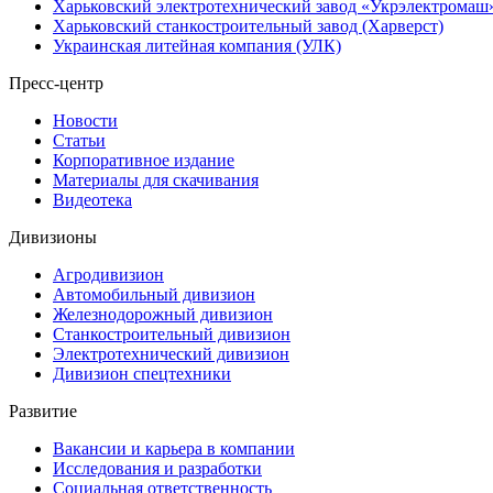
Харьковский электротехнический завод «Укрэлектромаш
Харьковский станкостроительный завод (Харверст)
Украинская литейная компания (УЛК)
Пресс-центр
Новости
Статьи
Корпоративное издание
Материалы для скачивания
Видеотека
Дивизионы
Агродивизион
Автомобильный дивизион
Железнодорожный дивизион
Станкостроительный дивизион
Электротехнический дивизион
Дивизион спецтехники
Развитие
Вакансии и карьера в компании
Исследования и разработки
Социальная ответственность