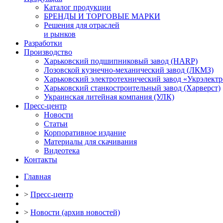
Каталог продукции
БРЕНДЫ И ТОРГОВЫЕ МАРКИ
Решения для отраслей
и рынков
Разработки
Производство
Харьковский подшипниковый завод (HARP)
Лозовской кузнечно-механический завод (ЛКМЗ)
Харьковский электротехнический завод «Укрэлект
Харьковский станкостроительный завод (Харверст)
Украинская литейная компания (УЛК)
Пресс-центр
Новости
Статьи
Корпоративное издание
Материалы для скачивания
Видеотека
Контакты
Главная
>
Пресс-центр
>
Новости (архив новостей)