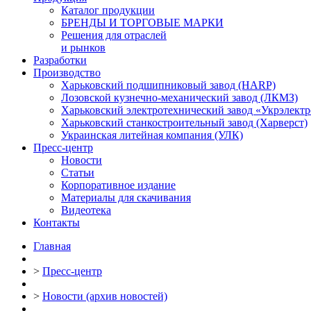
Каталог продукции
БРЕНДЫ И ТОРГОВЫЕ МАРКИ
Решения для отраслей
и рынков
Разработки
Производство
Харьковский подшипниковый завод (HARP)
Лозовской кузнечно-механический завод (ЛКМЗ)
Харьковский электротехнический завод «Укрэлект
Харьковский станкостроительный завод (Харверст)
Украинская литейная компания (УЛК)
Пресс-центр
Новости
Статьи
Корпоративное издание
Материалы для скачивания
Видеотека
Контакты
Главная
>
Пресс-центр
>
Новости (архив новостей)