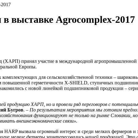
-2017
 в выставке Agrocomplex-2017
д (ХАРП) принял участие в международной агропромышленной вы
нтральной Европы.
х комплектующих для сельскохозяйственной техники – шарико
повышенной герметичности X-SHIELD, ступичных подшипник
знакомились с новой линейкой подшипниковой продукции – сер
ей продукцию ХАРП, но и провели ряд переговоров с потенциал
ий Бугров
. –
По результатам мероприятия мы готовим предло
озяйствования функционируют не только на рынке Словакии, н
звивать внешнеэкономические связи».
ия HARP вызвала огромный интерес и среди мелких фермеров и 
ногие мелкие фермеры заинтересовались нашей продукцией. Эт