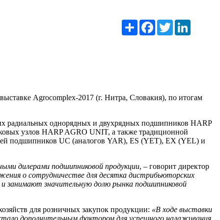
Ресурс
Facebook
Twitter
LinkedIn
ставке Agrocomplex-2017 (г. Нитра, Словакия), по итогам
вых радиальных однорядных и двухрядных подшипников HARP
овых узлов HARP AGRO UNIT, а также традиционной
ией подшипников UC (аналогов YAR), ES (YET), EX (YEL) и
ьными дилерами подшипниковой продукции
, – говорит директор
жения о сотрудничестве для десятка дистрибьюторских
о и занимают значительную долю рынка подшипниковой
хозяйств для розничных закупок продукции:
«В ходе выставки
о стало дополнительным фактором для успешного налаживания