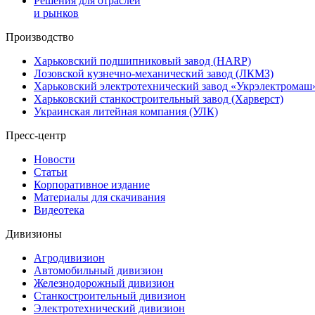
Решения для отраслей
и рынков
Производство
Харьковский подшипниковый завод (HARP)
Лозовской кузнечно-механический завод (ЛКМЗ)
Харьковский электротехнический завод «Укрэлектромаш
Харьковский станкостроительный завод (Харверст)
Украинская литейная компания (УЛК)
Пресс-центр
Новости
Статьи
Корпоративное издание
Материалы для скачивания
Видеотека
Дивизионы
Агродивизион
Автомобильный дивизион
Железнодорожный дивизион
Станкостроительный дивизион
Электротехнический дивизион