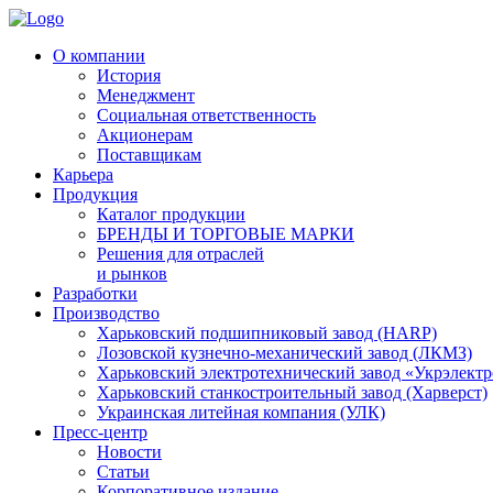
О компании
История
Менеджмент
Социальная ответственность
Акционерам
Поставщикам
Карьера
Продукция
Каталог продукции
БРЕНДЫ И ТОРГОВЫЕ МАРКИ
Решения для отраслей
и рынков
Разработки
Производство
Харьковский подшипниковый завод (HARP)
Лозовской кузнечно-механический завод (ЛКМЗ)
Харьковский электротехнический завод «Укрэлект
Харьковский станкостроительный завод (Харверст)
Украинская литейная компания (УЛК)
Пресс-центр
Новости
Статьи
Корпоративное издание