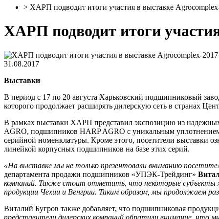
>
ХАРП подводит итоги участия в выставке Agrocomplex
ХАРП подводит итоги участия
31.08.2017
Выставки
В период с 17 по 20 августа Харьковский подшипниковый заво
которого продолжает расширять дилерскую сеть в странах Це
В рамках выставки ХАРП представил экспозицию из надежны
AGRO, подшипников HARP AGRO с уникальным уплотнением 
серийной номенклатуры. Кроме этого, посетители выставки о
линейкой корпусных подшипников на базе этих серий.
«На выставке мы не только презентовали вниманию посетител
департамента продажи подшипников «УПЭК-Трейдинг»
Витал
компаний. Также стоит отметить, что некоторые субъекты х
продукции Чехии и Венгрии. Таким образом, мы продолжаем ра
Виталий Бугров также добавляет, что подшипниковая продукц
представители дилерских компаний обратили внимание, что м