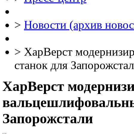
>
Новости (архив новос
>
ХарВерст модернизир
станок для Запорожста
ХарВерст модерниз
вальцешлифовальны
Запорожстали